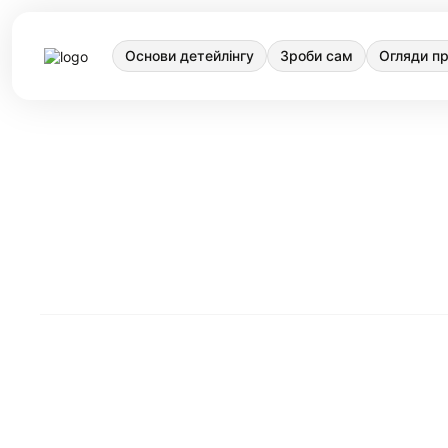
Основи детейлінгу
Зроби сам
Огляди пр