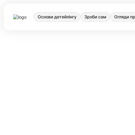
Основи детейлінгу
Зроби сам
Огляди пр