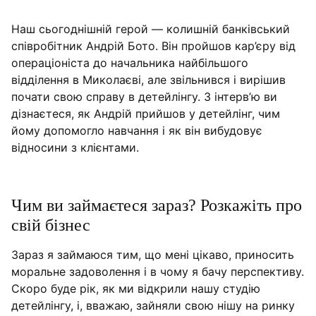
продавати такі дорогі послуги людям, які раніше
милися на мийках за 120 грн?
Наш сьогоднішній герой — колишній банківський
Як вас знайти?
співробітник Андрій Бото. Він пройшов кар’єру від
операціоніста до начальника найбільшого
відділення в Миколаєві, але звільнився і вирішив
почати свою справу в детейлінгу. З інтерв’ю ви
дізнаєтеся, як Андрій прийшов у детейлінг, чим
йому допомогло навчання і як він вибудовує
відносини з клієнтами.
Чим ви займаєтеся зараз? Розкажіть про
свій бізнес
Зараз я займаюся тим, що мені цікаво, приносить
моральне задоволення і в чому я бачу перспективу.
Скоро буде рік, як ми відкрили нашу студію
детейлінгу, і, вважаю, зайняли свою нішу на ринку