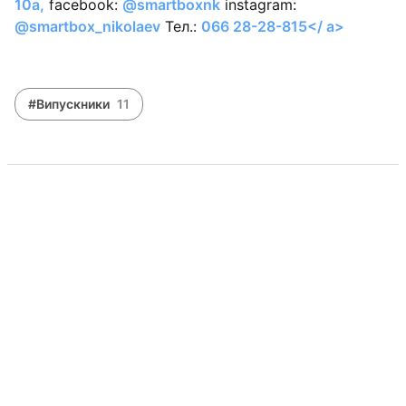
10а,
facebook:
@smartboxnk
instagram:
@smartbox_nikolaev
Тел.:
066 28-28-815</ a>
#Випускники
11