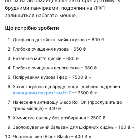
потім на автомийці ваше авто протиратимуть
брудними ганчірками, подряпин на ЛФП
залишиться набагато менше.
Що потрібно зробити
Двофазна детейлінг-мийка кузова – 600 ₴
Глибоке очищення кузова – 650 ₴
Ретельне миття дисків – 680 ₴
Глибоке очищення всього скла – 380 ₴
Полірування кузова і фар – 7500 ₴ ⭐️
Захист кузова від бруду, води і дрібних подряпин
кварцовим покриттям Н-7
— 7500 ₴ ⭐️
Нанесення антидощу Glaco Roll On (прослужить до
трьох місяців) – 340 ₴
Хімчистка салону без розбирання – 2500 ₴
Зволожувальний бальзам для шкіряних сидінь – 160 ₴ ⭐️
Чорніння шин (Black Black) – 400 ₴ ⭐️