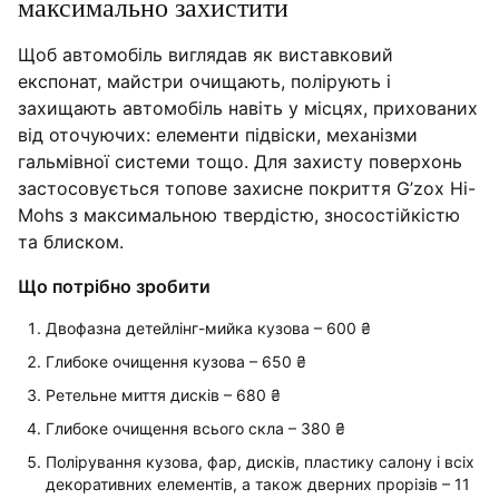
максимально захистити
Щоб автомобіль виглядав як виставковий
експонат, майстри очищають, полірують і
захищають автомобіль навіть у місцях, прихованих
від оточуючих: елементи підвіски, механізми
гальмівної системи тощо. Для захисту поверхонь
застосовується топове захисне покриття G’zox Hi-
Mohs з максимальною твердістю, зносостійкістю
та блиском.
Що потрібно зробити
Двофазна детейлінг-мийка кузова – 600 ₴
Глибоке очищення кузова – 650 ₴
Ретельне миття дисків – 680 ₴
Глибоке очищення всього скла – 380 ₴
Полірування кузова, фар, дисків, пластику салону і всіх
декоративних елементів, а також дверних прорізів – 11