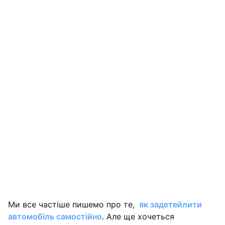
Освіжити автомобіль
Усунути подряпини та захистити ЛФП
Відполірувати та захистити кварцом усі поверхні
автомобіля
Довести до виставкових кондицій і максимально
Ми все частіше пишемо про те,
як задетейлити
захистити
автомобіль самостійно
. Але ще хочеться