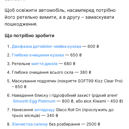
Щоб освіжити автомобіль, насамперед потрібно
його ретельно вимити, а в другу – замаскувати
пошкодження.
Що потрібно зробити
Двофазна детейлінг-мийка кузова
— 600 ₴
Глибоке очищення кузова
— 650 ₴
Ретельне
миття дисків
— 680 ₴
Глибоке очищення всього скла — 380 ₴
Маскування подряпин (покриття SOFT99 Kizz Clear Pro)
– 850 ₴
Наведення блиску і гідрофобний захист (рідкий агент
Smooth Egg Platinum
— 800 ₴, або віск Kiwami – 450 ₴)
Нанесення
антидощу
Glaco Roll On (прослужить до
трьох місяців) — 340 ₴
Хімчистка салону
без розбирання — 2500 ₴