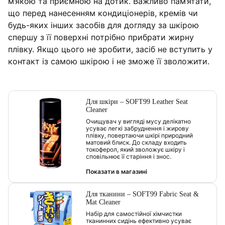
м’якою та приємною на дотик. Важливо пам’ятати,
що перед нанесенням кондиціонерів, кремів чи
будь-яких інших засобів для догляду за шкірою
спершу з її поверхні потрібно прибрати жирну
плівку. Якщо цього не зробити, засіб не вступить у
контакт із самою шкірою і не зможе її зволожити.
Для шкіри – SOFT99 Leather Seat
Cleaner
Очищувач у вигляді мусу делікатно
усуває легкі забруднення і жирову
плівку, повертаючи шкірі природний
матовий блиск. До складу входить
токоферол, який зволожує шкіру і
сповільнює її старіння і знос.
Показати в магазині
Для тканини – SOFT99 Fabric Seat &
Mat Cleaner
Набір для самостійної хімчистки
тканинних сидінь ефективно усуває