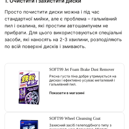
1. Очистити і захистити диски
Просто почистити диски можна і під час
стандартної мийки, але є проблема – гальмівний
пил і окалина, які простим автошампунем не
прибрати. Для цього використовуються спеціальні
засоби, які наносять на 2-3 хвилини, розподіляють
по всій поверхні дисків і змивають.
SOFT99 Jet Foam Brake Dust Remover
Рясна густа піна добре утримується на
дисках і ефективно усуває металевий і
гальмівний пил.
Показати в магазині
SOFT99 Wheel Cleansing Coat
Захисний засіб гелеподібного типу з