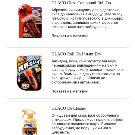
GLACO Glass Compound Roll On
Абразивний очищувач для підготовки
скла до нанесення антидощу. Дає змогу
глибоко очистити поверхню від жирових
відкладень, залишків комах, деревної
смоли і в’їдаються забруднень.
Показати в магазині
GLACO Roll On Instant Dry
Антидощ, який, крім захисту від води,
перешкоджає відкладенням на склі у
вигляді бруду, смогу, мошки і пташиного
гуано. Взимку не дає утворюватися на
склі крижаній кірці. Стійкий до
склоочисників і автомийок.
Показати в магазині
GLACO De Cleaner
Очищувач для скла, вже обробленого
антидощем. Продовжує і підсилює ефект
основного захисного шару. Видаляє
забруднення, не порушуючи його
цілісність.