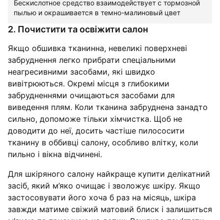
Бескислотное средство взаимодействует с тормозной
пылью и окрашивается в темно-малиновый цвет
2. Почистити та освіжити салон
Якщо обшивка тканинна, невеликі поверхневі
забруднення легко прибрати спеціальними
неагресивними засобами, які швидко
вивітрюються. Окремі місця з глибокими
забрудненнями очищаються засобами для
виведення плям. Коли тканина забруднена занадто
сильно, допоможе тільки хімчистка. Щоб не
доводити до неї, досить частіше пилососити
тканину в оббивці салону, особливо влітку, коли
пильно і вікна відчинені.
Для шкіряного салону найкраще купити делікатний
засіб, який м’яко очищає і зволожує шкіру. Якщо
застосовувати його хоча б раз на місяць, шкіра
завжди матиме свіжий матовий блиск і залишиться