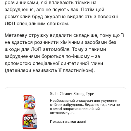
розчинниками, які впливають тільки на
забруднення, але не псують лак. Потім цей
розм’яклий бруд акуратно видаляють з поверхні
ЛФП спеціальним спонжем.
Металеву стружку видалити складніше, тому що її
не вдасться розчинити хімічними засобами без
шкоди для ЛФП автомобіля. Тому з такими
забрудненнями борються по-іншому – за
допомогою спеціальної синтетичної глини
(детейлери називають її пластиліном).
Stain Cleaner Strong Type
Неабразивний очищувач для усунення
стійких забруднень. Видаляє те, з чим не
в змозі впоратися звичайний
автошампунь.
Показати в магазині