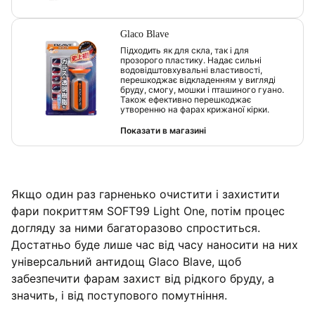
Glaco Blave
Підходить як для скла, так і для
прозорого пластику. Надає сильні
водовідштовхувальні властивості,
перешкоджає відкладенням у вигляді
бруду, смогу, мошки і пташиного гуано.
Також ефективно перешкоджає
утворенню на фарах крижаної кірки.
Показати в магазині
Якщо один раз гарненько очистити і захистити
фари покриттям SOFT99 Light One, потім процес
догляду за ними багаторазово спроститься.
Достатньо буде лише час від часу наносити на них
універсальний антидощ Glaco Blave, щоб
забезпечити фарам захист від рідкого бруду, а
значить, і від поступового помутніння.