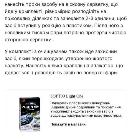
нанесіть трохи засобу на віскозну серветку, що
йде у комплекті, рівномірно розподіліть на
пожовклих ділянках та зачекайте 2-3 хвилини, щоб
засіб вступив у реакцію з пластиком. Після чого з
невеликим тиском фари потрібно протерти чистою
стороною серветки.
У комплекті з очищувачем також йде захисний
засіб, який перешкоджає утворенню жовтого
нальоту. Нанесіть кілька крапель на аплікатор, що
додається, і розподіліть засіб по поверхні фари.
SOFT99 Light One
Очищувач пластикових поверхонь.
Видаляє дрібні подряпини та пожовтіння.
У комплект входить захисний засіб з
водовідштовхувальними властивостями.
Показати в магазині