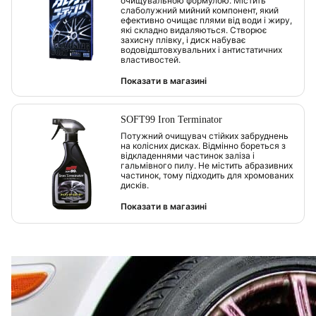
очищувальною формулою. Містить
слаболужний мийний компонент, який
ефективно очищає плями від води і жиру,
які складно видаляються. Створює
захисну плівку, і диск набуває
водовідштовхувальних і антистатичних
властивостей.
Показати в магазині
SOFT99 Iron Terminator
Потужний очищувач стійких забруднень
на колісних дисках. Відмінно бореться з
відкладеннями частинок заліза і
гальмівного пилу. Не містить абразивних
частинок, тому підходить для хромованих
дисків.
Показати в магазині