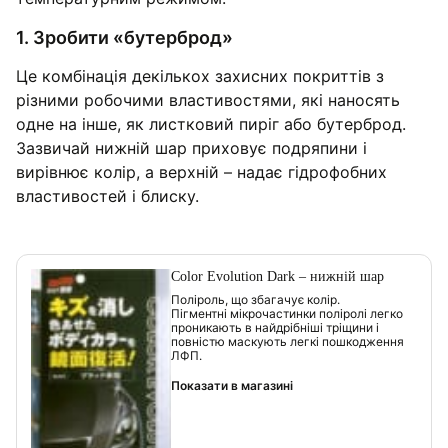
1. Зробити «бутерброд»
Це комбінація декількох захисних покриттів з
різними робочими властивостями, які наносять
одне на інше, як листковий пиріг або бутерброд.
Зазвичай нижній шар приховує подряпини і
вирівнює колір, а верхній – надає гідрофобних
властивостей і блиску.
Color Evolution Dark – нижній шар
Поліроль, що збагачує колір.
Пігментні мікрочастинки поліролі легко
проникають в найдрібніші тріщини і
повністю маскують легкі пошкодження
ЛФП.
Показати в магазині