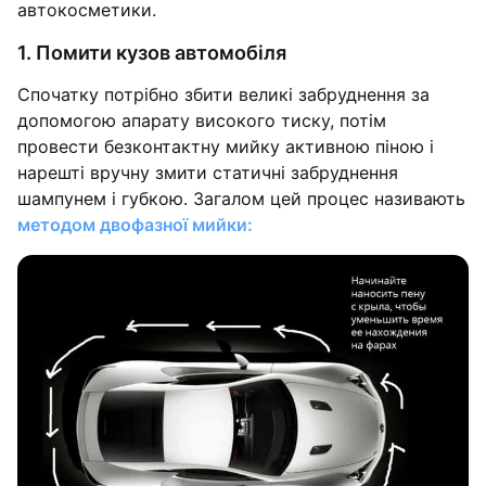
автокосметики.
1. Помити кузов автомобіля
Спочатку потрібно збити великі забруднення за
допомогою апарату високого тиску, потім
провести безконтактну мийку активною піною і
нарешті вручну змити статичні забруднення
шампунем і губкою. Загалом цей процес називають
методом двофазної мийки: