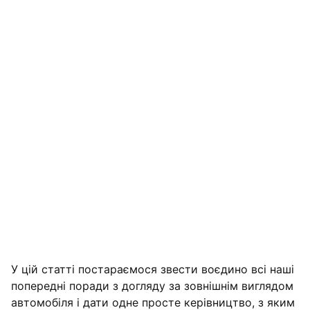
Для новачків
Для захоплених
Для справжніх задротів
У цій статті постараємося звести воєдино всі наші
***
попередні поради з догляду за зовнішнім виглядом
автомобіля і дати одне просте керівництво, з яким