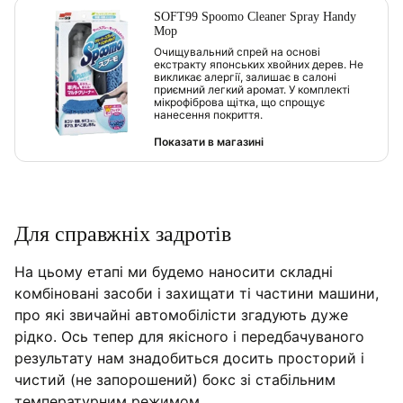
SOFT99 Spoomo Cleaner Spray Handy
Mop
Очищувальний спрей на основі
екстракту японських хвойних дерев. Не
викликає алергії, залишає в салоні
приємний легкий аромат. У комплекті
мікрофіброва щітка, що спрощує
нанесення покриття.
Показати в магазині
Для справжніх задротів
На цьому етапі ми будемо наносити складні
комбіновані засоби і захищати ті частини машини,
про які звичайні автомобілісти згадують дуже
рідко. Ось тепер для якісного і передбачуваного
результату нам знадобиться досить просторий і
чистий (не запорошений) бокс зі стабільним
температурним режимом.