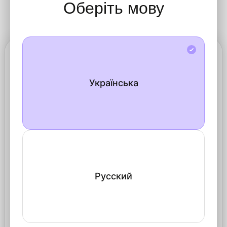
Оберіть мову
Блог
Ключевые слова
Українська
Справочник
CarDetailLab
Интернет-магазин
Сервисный центр
Тренинг-центр
Русский
Сотрудничество
Детейлинг для своих