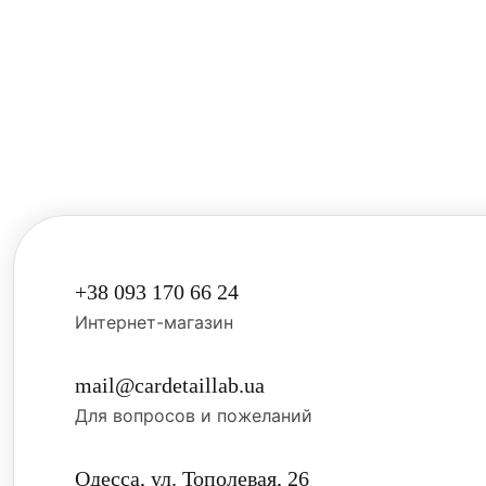
Голограмма
Голограмма
представля
становятся 
солнцем ил
+38 093 170 66 24
Интернет-магазин
mail@cardetaillab.ua
Для вопросов и пожеланий
Одесса, ул. Тополевая, 26