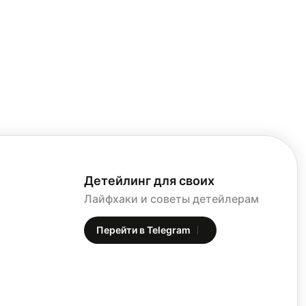
тии,
торые
ример,
Детейлинг для своих
Лайфхаки и советы детейлерам
Перейти в Telegram