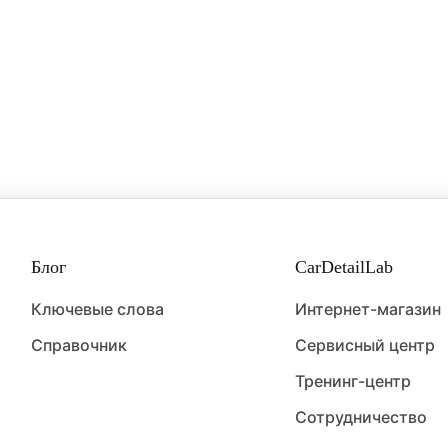
 — это специфический дефект на лакокрасочном покры
ющий собой микроскопические круговые царапины, ко
отчетливо видны под ярким, направленным светом, нап
и прожектором.
Блог
CarDetailLab
Ключевые слова
Интернет-магазин
Справочник
Сервисный центр
Тренинг-центр
Сотрудничество