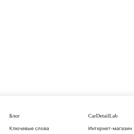
ая глина — это специальный полимерный материал,
й для глубокой механической очистки лакокрасочног
тёкол и хрома от въевшихся загрязнений, которые не
обычной мойкой.
 — это специфический дефект на лакокрасочном покры
ющий собой микроскопические круговые царапины, ко
отчетливо видны под ярким, направленным светом, нап
и прожектором.
Блог
CarDetailLab
Ключевые слова
Интернет-магазин