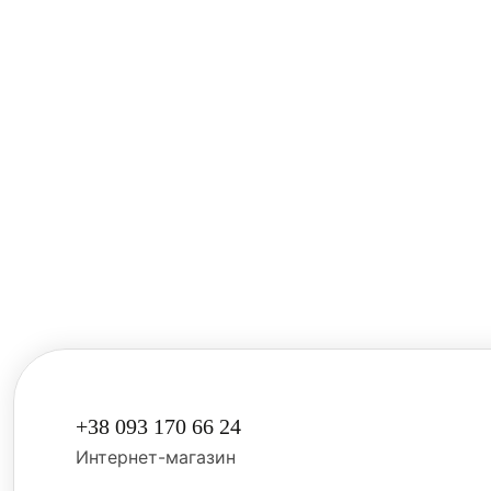
Синтетическ
используемы
покрытия, с
удаляются 
Голограмма
Голограмма
представля
становятся 
солнцем ил
+38 093 170 66 24
Интернет-магазин