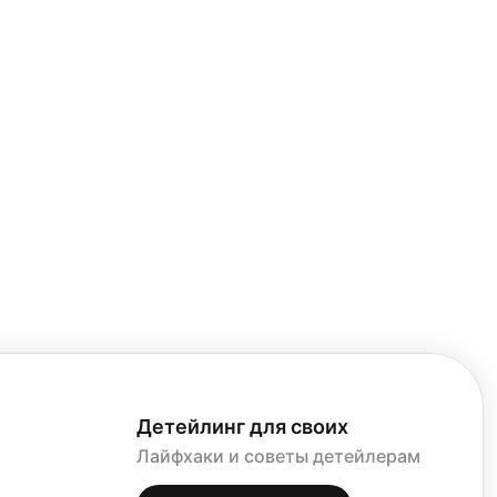
о
тии,
торые
ример,
Детейлинг для своих
Лайфхаки и советы детейлерам