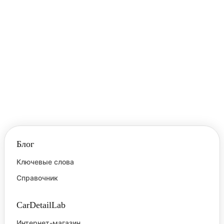
въевшихся загрязнений, которые не удаляются
обычной мойкой.
Голограмма
Голограмма — это специфический дефект на
лакокрасочном покрытии, представляющий
собой микроскопические круговые царапины,
которые становятся отчетливо видны под
ярким, направленным светом, например,
солнцем или прожектором.
Блог
Ключевые слова
Справочник
CarDetailLab
Интернет-магазин