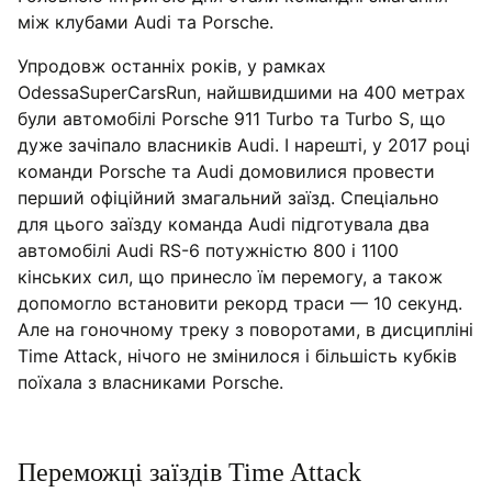
між клубами Audi та Porsche.
Упродовж останніх років, у рамках
OdessaSuperCarsRun, найшвидшими на 400 метрах
були автомобілі Porsche 911 Turbo та Turbo S, що
дуже зачіпало власників Audi. І нарешті, у 2017 році
команди Porsche та Audi домовилися провести
перший офіційний змагальний заїзд. Спеціально
для цього заїзду команда Audi підготувала два
автомобілі Audi RS-6 потужністю 800 і 1100
кінських сил, що принесло їм перемогу, а також
допомогло встановити рекорд траси — 10 секунд.
Але на гоночному треку з поворотами, в дисципліні
Time Attack, нічого не змінилося і більшість кубків
поїхала з власниками Porsche.
Переможці заїздів Time Attack