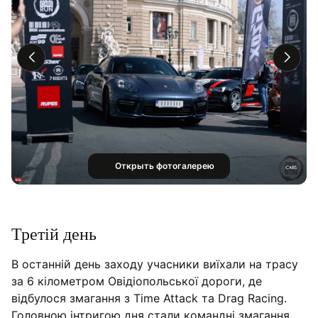
Открыть фотогалерею
Третій день
В останній день заходу учасники виїхали на трасу
за 6 кілометром Овідіопольської дороги, де
відбулося змагання з Time Attack та Drag Racing.
Головною інтригою дня стали командні змагання