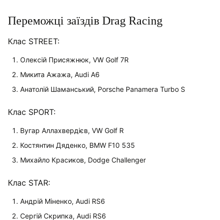
Переможці заїздів Drag Racing
Клас STREET:
Олексій Присяжнюк, VW Golf 7R
Микита Ажажа, Audi A6
Анатолій Шаманський, Porsche Panamera Turbo S
Клас SPORT:
Вугар Аллахвердієв, VW Golf R
Костянтин Дяденко, BMW F10 535
Михайло Красиков, Dodge Challenger
Клас STAR:
Андрій Міненко, Audi RS6
Сергій Скрипка, Audi RS6