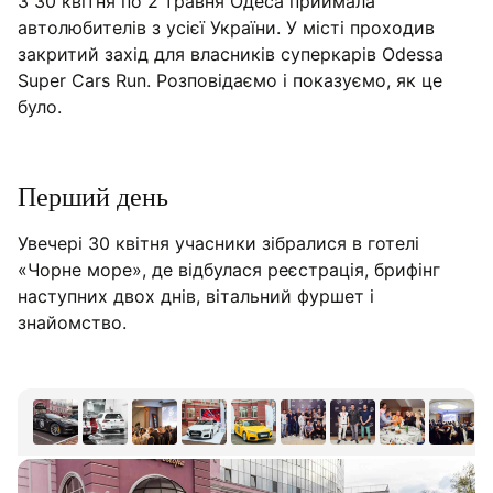
З 30 квітня по 2 травня Одеса приймала
Переможці заїздів Drag Racing
автолюбителів з усієї України. У місті проходив
закритий захід для власників суперкарів Odessa
Super Cars Run. Розповідаємо і показуємо, як це
було.
Перший день
Увечері 30 квітня учасники зібралися в готелі
«Чорне море», де відбулася реєстрація, брифінг
наступних двох днів, вітальний фуршет і
знайомство.