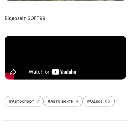
Відеозвіт SOFT99:
#Автоспорт
7
#Автоівенти
4
#Одеса
65