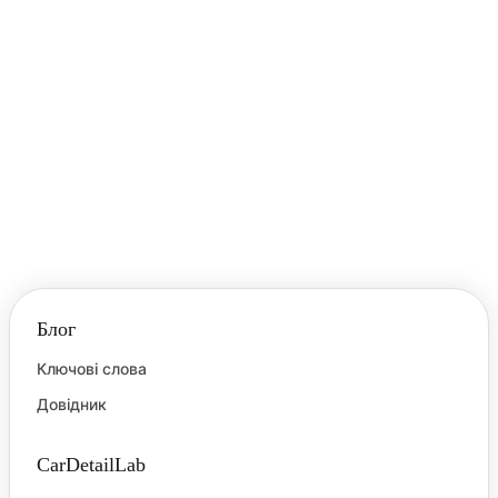
карнауби цінуються у детейлінгу за здатність
надавати лакофарбовому покриттю (ЛФП)
глибокий, мокрий блиск.
Водний камінь
Водний камінь — це мінеральні відкладення
(карбонати кальцію, магнію та інші солі), що
кристалізуються на поверхні. Він залишається у
вигляді плям на ЛФП та склі після висихання
жорсткої або дощової води.
Блог
Ключові слова
Довідник
CarDetailLab