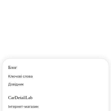
надавати лакофарбовому покриттю (ЛФП)
глибокий, мокрий блиск.
Водний камінь
Водний камінь — це мінеральні відкладення
(карбонати кальцію, магнію та інші солі), що
кристалізуються на поверхні. Він залишається у
вигляді плям на ЛФП та склі після висихання
жорсткої або дощової води.
Блог
Ключові слова
Довідник
CarDetailLab
Інтернет-магазин