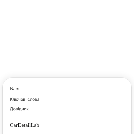
карнауби цінуються у детейлінгу за здатність
надавати лакофарбовому покриттю (ЛФП)
глибокий, мокрий блиск.
Водний камінь
Водний камінь — це мінеральні відкладення
(карбонати кальцію, магнію та інші солі), що
кристалізуються на поверхні. Він залишається у
вигляді плям на ЛФП та склі після висихання
жорсткої або дощової води.
Блог
Ключові слова
Довідник
CarDetailLab