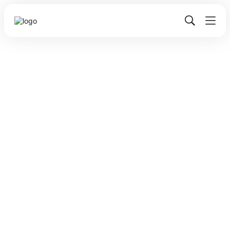
Сергій Величко
Процеси