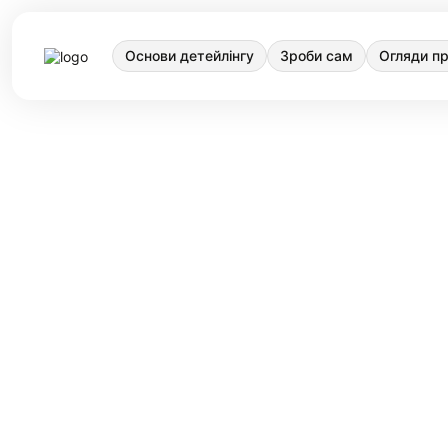
Основи детейлінгу
Зроби сам
Огляди пр