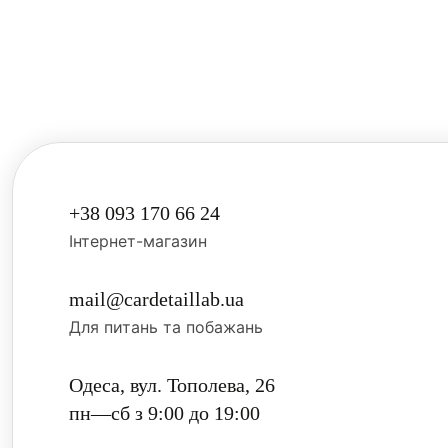
Водний камі
Водний камі
та інші солі
плям на ЛФП
+38 093 170 66 24
Інтернет-магазин
mail@cardetaillab.ua
Для питань та побажань
Одеса, вул. Тополева, 26
пн—сб з 9:00 до 19:00