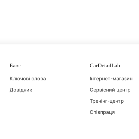
нь
нь — це мінеральні відкладення (карбонати кальцію, ма
), що кристалізуються на поверхні. Він залишається у ви
 та склі після висихання жорсткої або дощової води.
Блог
CarDetailLab
Ключові слова
Інтернет-магазин
Довідник
Сервісний центр
Тренінг-центр
Співпраця